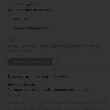
Gisèle Halimi
24700 Montpon-ménestérol
0553808555
peugeot@nclautos.fr
FAITES ESTIMER VOTRE VOITURE GRATUITEMENT ET
RAPIDEMENT
Démarrer l'estimation
© 2026 TEC3H
- Tous droits réservés
Mentions légales
Politique de protection des données personnelles
Cookies
×
Un crédit vous engage et doit être remboursé. Vérifiez
vos capacités de remboursement avant de vous engager.
Pensez à covoiturer #SeDéplacerMoinsPolluer