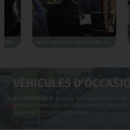
VENTE DE PIÈCES DÉTACHÉES : QUALITÉ ET COMPATIBILITÉ
VÉHICULES D'OCCASI
NCL AUTOMOBILE
S propose une large sélection de 
utilitaire ? Nous avons peut être sur notre parc le vé
Découvrez nos nombreux modèles !