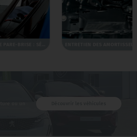
RÉPARATION DE PARE-BRISE : SÉCURITÉ ET VISIBILITÉ
ENTRETIEN DES AMORTISSEURS ET SUSPENSIONS : CONFORT ET STABILITÉ
iture ou un
Découvrir les véhicules