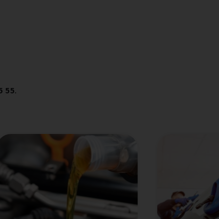
5 55
.