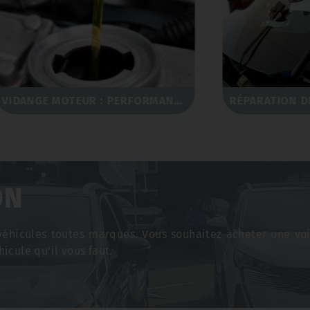
VIDANGE MOTEUR : PERFORMANCE ET LONGÉVITÉ
ON
véhicules toutes marques. Vous souhaitez acheter une vo
hicule qu'il vous faut.