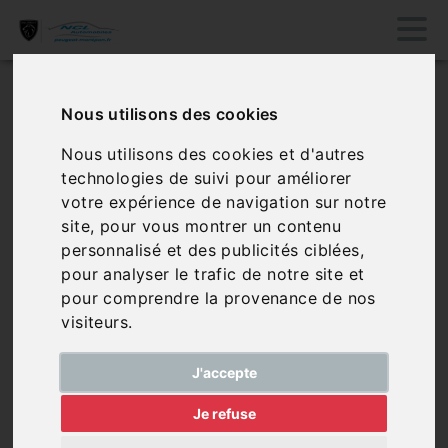
Comparateur de
Nous utilisons des cookies
véhicules
Nous utilisons des cookies et d'autres
technologies de suivi pour améliorer
votre expérience de navigation sur notre
Aucun véhicule dans le comparateur, vous
site, pour vous montrer un contenu
pouvez en ajouter via notre page de véhicules
personnalisé et des publicités ciblées,
pour analyser le trafic de notre site et
pour comprendre la provenance de nos
visiteurs.
Sélectionner des
véhicules
J'accepte
Je refuse