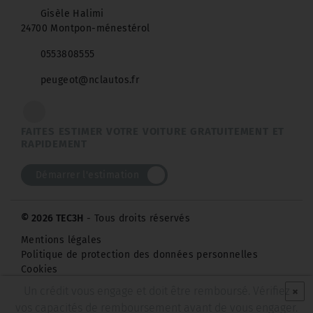
Gisèle Halimi
24700 Montpon-ménestérol
0553808555
peugeot@nclautos.fr
FAITES ESTIMER VOTRE VOITURE GRATUITEMENT ET
RAPIDEMENT
Démarrer l'estimation
© 2026 TEC3H
- Tous droits réservés
Mentions légales
Politique de protection des données personnelles
Cookies
×
Un crédit vous engage et doit être remboursé. Vérifiez
vos capacités de remboursement avant de vous engager.
Pensez à covoiturer #SeDéplacerMoinsPolluer